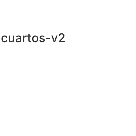
Descubre
Sorpréndet
-cuartos-v2