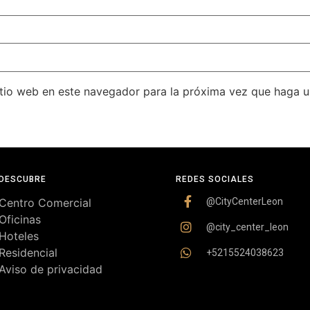
itio web en este navegador para la próxima vez que haga 
DESCUBRE
REDES SOCIALES
Centro Comercial
@CityCenterLeon
Oficinas
@city_center_leon
Hoteles
Residencial
+5215524038623
Aviso de privacidad