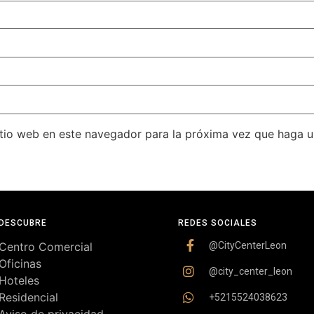
itio web en este navegador para la próxima vez que haga 
DESCUBRE
REDES SOCIALES
Centro Comercial
@CityCenterLeon
Oficinas
@city_center_leon
Hoteles
Residencial
+5215524038623
Aviso de privacidad