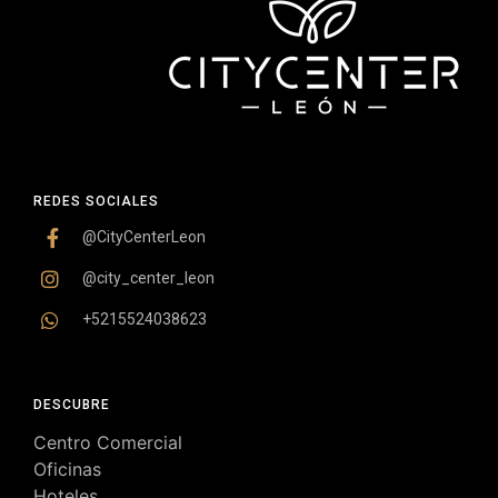
REDES SOCIALES
@CityCenterLeon
@city_center_leon
+5215524038623
DESCUBRE
Centro Comercial
Oficinas
Hoteles