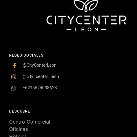
REDES SOCIALES
@CityCenterLeon
@city_center_leon
+5215524038623
DESCUBRE
Centro Comercial
Oficinas
Hoteles