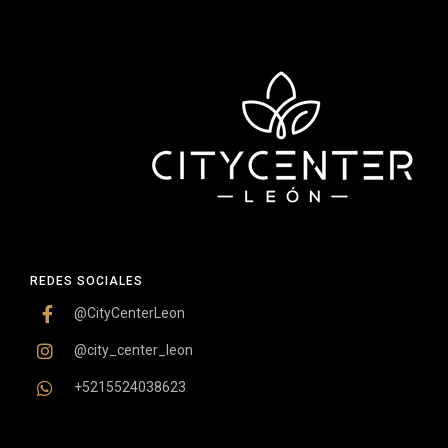
REDES SOCIALES
@CityCenterLeon
@city_center_leon
+5215524038623