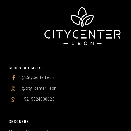
REDES SOCIALES
@CityCenterLeon
@city_center_leon
+5215524038623
DESCUBRE